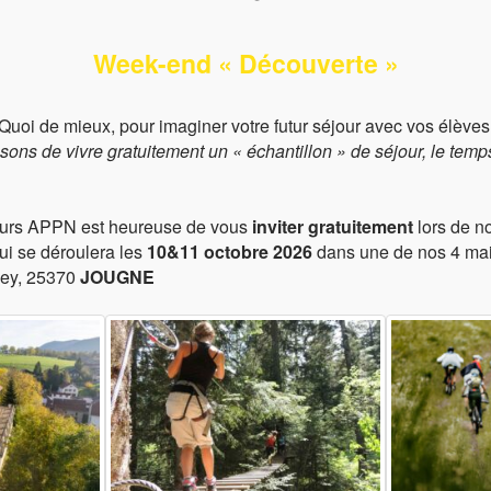
Cet hiver, découvrez notre station de ski !
En savoir
Week-end « Découverte »
Quoi de mieux, pour imaginer votre futur séjour avec vos élèves
sons de vivre gratuitement
un « échantillon » de séjour,
le temp
Météo Mont D’or
ours APPN est heureuse de vous
inviter gratuitement
lors de n
ui se déroulera les
10&11 octobre 2026
dans une de nos 4 mai
mey, 25370
JOUGNE
Mont d'or
10:07 pm,
août 7, 2026
16
°C
Ciel Dégagé
Wind Gust:
5 Km/h