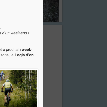
.
s d’un week-end !
otre prochain
week-
sons, le
Logis d’en