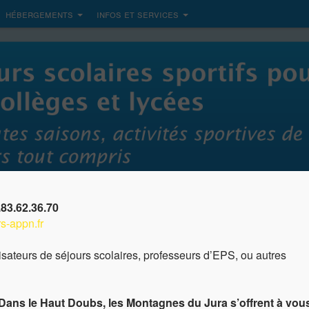
hébergements
infos et services
83.62.36.70
s-appn.fr
nisateurs de séjours scolaires, professeurs d’EPS, ou autres
Dans le Haut Doubs, les Montagnes du Jura s’offrent à vou