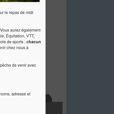
r le repas de midi
. Vous aurez également
e, Équitation, VTT,
ole de sports ;
chacun
venir chez nous à
pêche de venir avec
 noms, adresse et