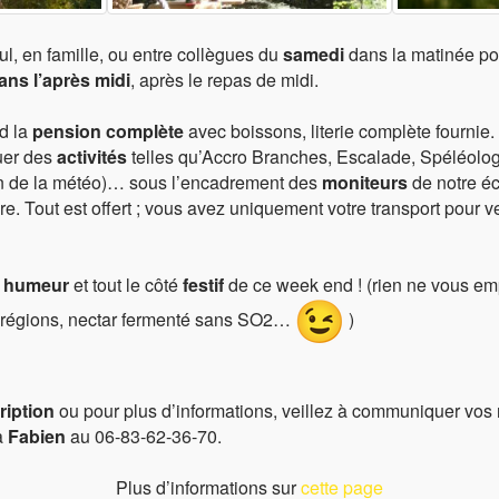
Clouds:
2%
Visibilité:
10 km
ul, en famille, ou entre collègues du
samedi
dans la matinée pou
Sunrise:
6:22 am
ns l’après midi
, après le repas de midi.
Sunset:
8:59 pm
d la
pension complète
avec boissons, literie complète fournie
51 %
4 Km/h
quer des
activités
telles qu’Accro Branches, Escalade, Spéléologi
n de la météo)… sous l’encadrement des
moniteurs
de notre éc
ire. Tout est offert ; vous avez uniquement votre transport pour 
 humeur
et tout le côté
festif
de ce week end ! (rien ne vous em
s régions, nectar fermenté sans SO2…
)
ription
ou pour plus d’informations, veillez à communiquer vos
à
Fabien
au 06-83-62-36-70.
Plus d’informations sur
cette page