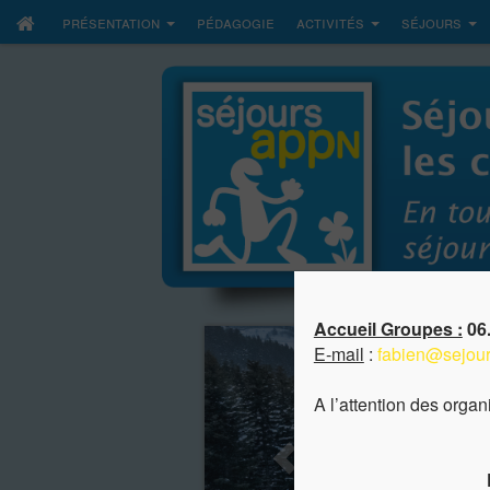
présentation
pédagogie
activités
séjours
Accueil Groupes :
06.
E-mail
:
fabien@sejour
A l’attention des orga