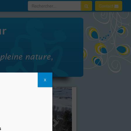
Contact
X
s