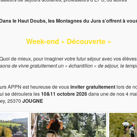
Cet hiver, découvrez notre station de ski !
En savoir
Dans le Haut Doubs, les Montagnes du Jura s’offrent à vou
Week-end « Découverte »
rales de ventes
Intéres
ée et le contenu. Tout séjour écourté
pour quelque cause
Quoi de mieux, pour imaginer votre futur séjour avec vos élèves
c
tés les séjours couverts par l’assurance-voyage).
sons de vivre gratuitement
un « échantillon » de séjour,
le temp
Dema
n groupe : 60€
person
rrhes de réservation
: 25% du coût de séjour. Solde perçu
au
pouvon
progra
ours APPN est heureuse de vous
inviter gratuitement
lors de n
attentes
ui se déroulera les
10&11 octobre 2026
dans une de nos 4 mai
nt des arrhes, en frais de dossier.
mey, 25370
JOUGNE
 forfait.
 forfait.
 sur le forfait.
ais sur le forfait.
’effectif du groupe sans frais.
os forfaits, nous agissons
en tant que mandataires
des