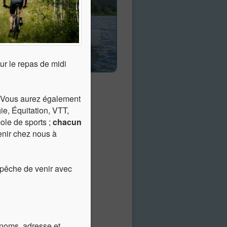
r le repas de midi
. Vous aurez également
e, Équitation, VTT,
ole de sports ;
chacun
venir chez nous à
pêche de venir avec
 noms, adresse et