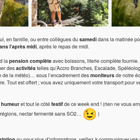
esponsables des différents aléas indépendants de notre
titre que ce soit n’est consentie
.
ise financière consentie pour cause de mauvaises conditions
et sont donnés à
titre indicatif
sous réserve des éventuelles
ments que nous pouvons subir (poids de la fiscalité, des
ul, en famille, ou entre collègues du
samedi
dans la matinée pou
ns l’après midi
, après le repas de midi.
 les circonstances l’exigent
et dans l’
intérêt des
jours ou l’exécution des programmes.
d la
pension complète
avec boissons, literie complète fournie
s
animaux
.
quer des
activités
telles qu’Accro Branches, Escalade, Spéléologi
ticulières ? Cliquez ici !
n de la météo)… sous l’encadrement des
moniteurs
de notre éc
ire. Tout est offert ; vous avez uniquement votre transport pour 
 humeur
et tout le côté
festif
de ce week end ! (rien ne vous em
s régions, nectar fermenté sans SO2…
)
ription
ou pour plus d’informations, veillez à communiquer vos