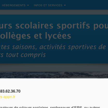
hébergements
infos et services
83.62.36.70
s-appn.fr
nisateurs de séjours scolaires, professeurs d’EPS, ou autres