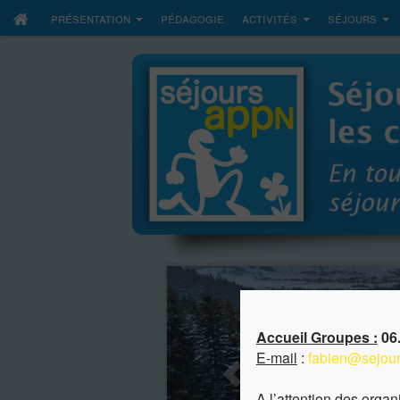
présentation
pédagogie
activités
séjours
Accueil Groupes :
06.
E-mail
:
fabien@sejour
A l’attention des orga