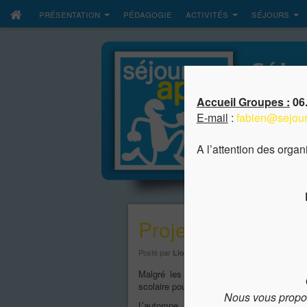
présentation
pédagogie
activités
séjours
Accueil Groupes :
06.
E-mail
:
fabien@sejour
A l’attention des orga
Projet scolaire d’
Posté par
le
Lionel JARDOT
14 septembre 2020
Malgré les événements rencontrés actuel
scolaire pour cet automne !
Nous vous propo
L’automne est la saison idéale pour 