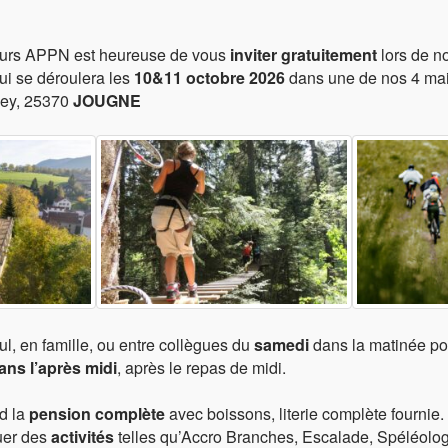
pouvon
progra
attentes
mettent de créer une cohésion de groupe, de l’entraide et une
ours APPN est heureuse de vous
inviter gratuitement
lors de n
passer une bonne année scolaire. Diverses activités vous sont
ui se déroulera les
10&11 octobre 2026
dans une de nos 4 mai
Activités nautiques
,
sports de pleine nature
,
randonnées
!
mey, 25370
JOUGNE
de 6ème, pensez
aux cycles piscine
que vous pouvez réaliser
our une demande de devis personnalisé !
ul, en famille, ou entre collègues du
samedi
dans la matinée pou
ns l’après midi
, après le repas de midi.
Article suivant
d la
pension complète
avec boissons, literie complète fournie
quer des
activités
telles qu’Accro Branches, Escalade, Spéléologi