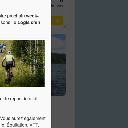
s adapter notre proposition et le
mme d'activités en fonction de vos
 et de votre budget.
otre prochain
week-
Demander un devis
sons, le
Logis d’en
r le repas de midi
. Vous aurez également
e, Équitation, VTT,