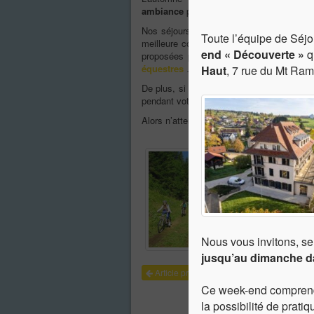
ambiance
pour le début d’année scolaire.
Nos séjours d’intégration multisports per
Toute l’équipe de Séj
meilleure connaissance mutuelle afin de 
end « Découverte »
q
proposées pour un maximum de choix :
équestres
…
il y en a pour tous les goûts 
Haut
, 7 rue du Mt Ra
De plus, si vous emmenez vos classes 
pendant votre séjour chez nous.
Alors n’attendez plus et
contactez-nous
p
Nous vous invitons, se
jusqu’au dimanche da
Article précédent
Ce week-end compren
la possibilité de prati