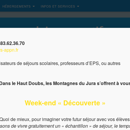
hébergements
infos et services
83.62.36.70
s-appn.fr
nisateurs de séjours scolaires, professeurs d’EPS, ou autres
Dans le Haut Doubs, les Montagnes du Jura s’offrent à vou
automne 2020 !
Week-end « Découverte »
Intéres
dans
Actualités
c
lement, vous pouvez déjà réfléchir à votre prochain projet
Quoi de mieux, pour imaginer votre futur séjour avec vos élèves
Dema
sons de vivre gratuitement
un « échantillon » de séjour,
le temp
person
profiter de
tarifs préférentiels
et d’
instaurer une bonne